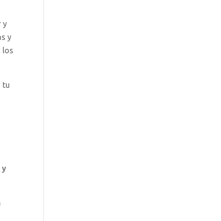
r y
as y
 los
 tu
 y
a