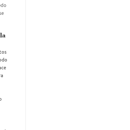
uedo
se
la
ntos
Todo
ace
ra
o