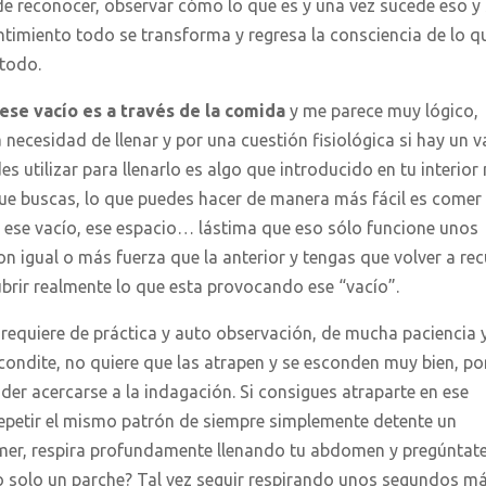
ede reconocer, observar cómo lo que es y una vez sucede eso y 
timiento todo se transforma y regresa la consciencia de lo q
 todo.
 ese vacío es a través de la comida
y me parece muy lógico,
la necesidad de llenar y por una cuestión fisiológica si hay un v
es utilizar para llenarlo es algo que introducido en tu interior
que buscas, lo que puedes hacer de manera más fácil es comer
ar ese vacío, ese espacio… lástima que eso sólo funcione unos
 igual o más fuerza que la anterior y tengas que volver a rec
ubrir realmente lo que esta provocando ese “vacío”.
requiere de práctica y auto observación, de mucha paciencia 
scondite, no quiere que las atrapen y se esconden muy bien, po
der acercarse a la indagación. Si consigues atraparte en ese
epetir el mismo patrón de siempre simplemente detente un
mer, respira profundamente llenando tu abdomen y pregúntat
o solo un parche? Tal vez seguir respirando unos segundos m