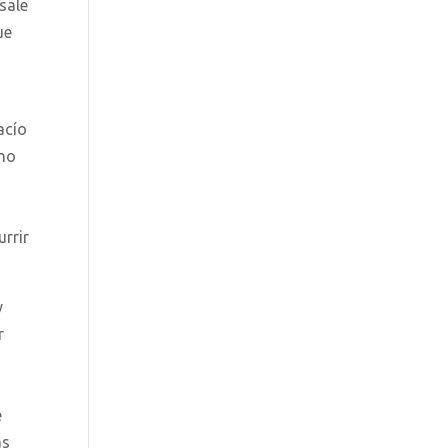
sale
ue
acío
 no
urrir
y
r
e
ás