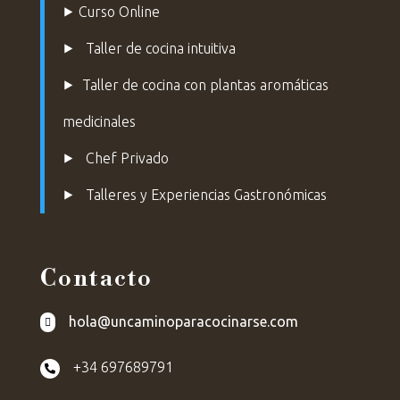
⯈
Curso Online
⯈
Taller de cocina intuitiva
⯈
Taller de cocina con plantas aromáticas
medicinales
⯈
Chef Privado
⯈ Talleres y Experiencias Gastronómicas
Contacto
hola@uncaminoparacocinarse.com

+34 697689791
