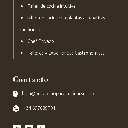
⯈
Taller de cocina intuitiva
⯈
Taller de cocina con plantas aromáticas
medicinales
⯈
Chef Privado
⯈ Talleres y Experiencias Gastronómicas
Contacto
hola@uncaminoparacocinarse.com

+34 697689791
