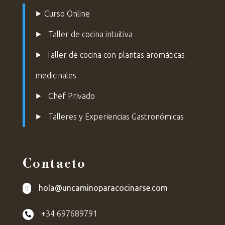
⯈
Curso Online
⯈
Taller de cocina intuitiva
⯈
Taller de cocina con plantas aromáticas
medicinales
⯈
Chef Privado
⯈ Talleres y Experiencias Gastronómicas
Contacto
hola@uncaminoparacocinarse.com

+34 697689791
