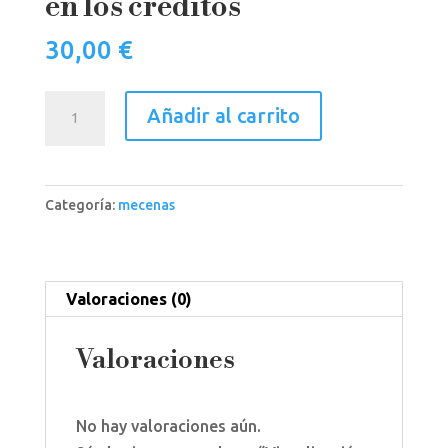
en los créditos
30,00
€
Visualización
Añadir al carrito
y
nombre
en
Categoría:
mecenas
los
créditos
cantidad
Valoraciones (0)
Valoraciones
No hay valoraciones aún.