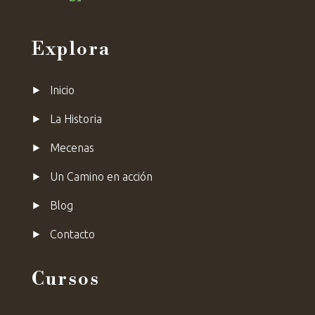
Explora
⯈
Inicio
⯈
La Historia
⯈
Mecenas
⯈ Un Camino en acción
⯈ Blog
⯈
Contacto
Cursos