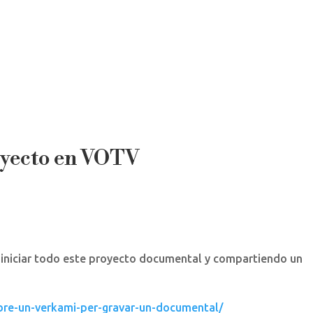
Inicio
Documental
Cursos
Talleres
oyecto en VOTV
 iniciar todo este proyecto documental y compartiendo un
obre-un-verkami-per-gravar-un-documental/