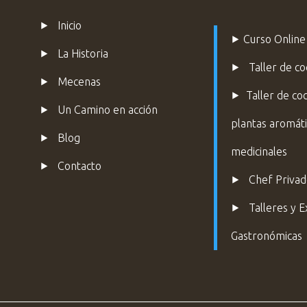
⯈
Inicio
⯈
Curso Online
⯈
La Historia
⯈
Taller de coc
⯈
Mecenas
⯈
Taller de co
⯈ Un Camino en acción
plantas aromáti
⯈ Blog
medicinales
⯈
Contacto
⯈
Chef Priva
⯈ Talleres y E
Gastronómicas