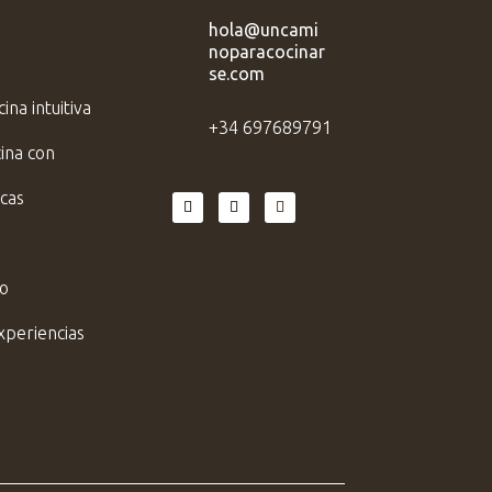
hola@uncami

noparacocinar
se.com
ina intuitiva
+34 697689791

cina con
cas
do
xperiencias