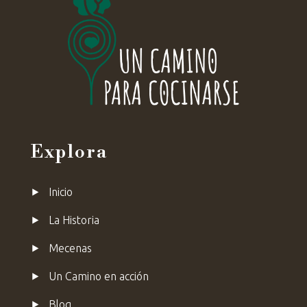
Explora
⯈
Inicio
⯈
La Historia
⯈
Mecenas
⯈ Un Camino en acción
⯈ Blog