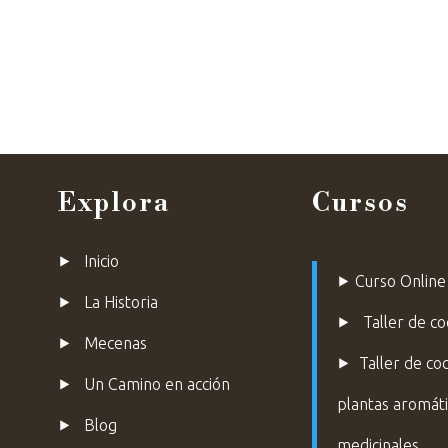
Inicio
Documental
Cursos
Talleres
Explora
Cursos
⯈
Inicio
⯈
Curso Online
⯈
La Historia
⯈
Taller de coc
⯈
Mecenas
⯈
Taller de co
⯈ Un Camino en acción
plantas aromáti
⯈ Blog
medicinales