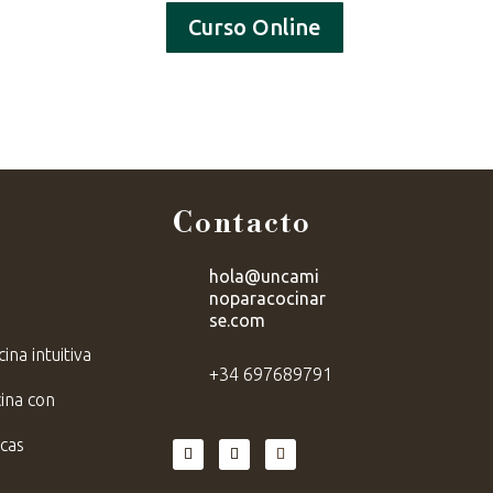
Curso Online
 y Experiencias
Blog
Contacto
Contacto
hola@uncami

noparacocinar
se.com
ina intuitiva
+34 697689791

cina con
cas