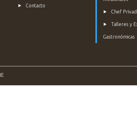
⯈
Contacto
⯈
Chef Priva
⯈ Talleres y E
Gastronómicas
NE