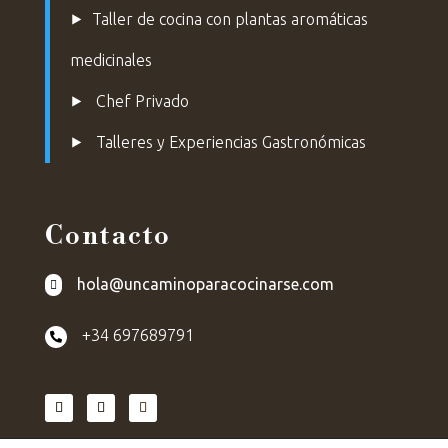
⯈
Taller de cocina con plantas aromáticas
medicinales
⯈
Chef Privado
⯈ Talleres y Experiencias Gastronómicas
Contacto
hola@uncaminoparacocinarse.com

+34 697689791
