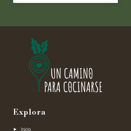
Explora
⯈
Inicio