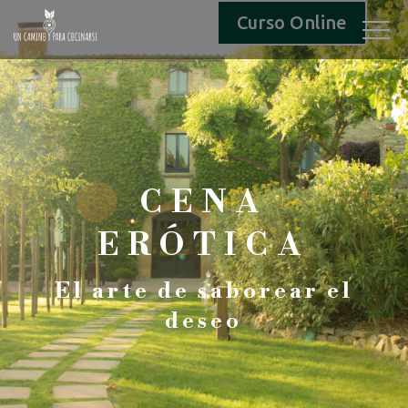
Curso Online
CENA
ERÓTICA
El arte de saborear el
deseo